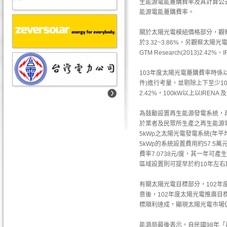
生能源電能躉購費率及其計算公
能源電能躉購費率。
關於太陽光電模組價格部分，觀察
於3.32~3.86%，另觀察太
GTM Research(2013)2.42
103年度太陽光電躉購費率時係
件)進行考量，並剔除上下至少10%
2.42%，100kW以上以IRE
為鼓勵設置再生能源發電系統，再
於業者及民眾所生產之再生能源
5kWp之太陽光電發電系統(年平均
5kWp的系統設置費用約57.5萬
費率7.0738元/度，其一年可產
區域設置則可提早於約10年左右
有關太陽光電目標部分，102年
意後，102年度太陽光電推廣目
標順利達成，顯現太陽光電市場
能源局最後表示，自民國98年「