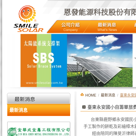
HOME
/
最新消息
/
臺東永安
臺東永安國小自籌畢旅
最新消息
台東縣鹿野鄉永安國民
手工製作的餅乾及彩繪樟木
經由陪同的陳旻沂律師表